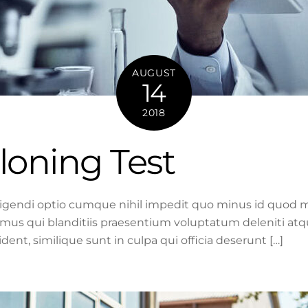
AUGUST
14
2018
oning Test
ligendi optio cumque nihil impedit quo minus id quod m
mus qui blanditiis praesentium voluptatum deleniti atq
dent, similique sunt in culpa qui officia deserunt […]